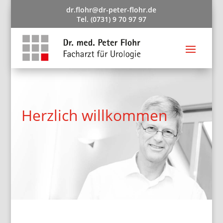
dr.flohr@dr-peter-flohr.de
dr.flohr@dr-peter-flohr.de
Tel. (0731) 9 70 97 97
Tel. (0731) 9 70 97 97
Herzlich willkommen